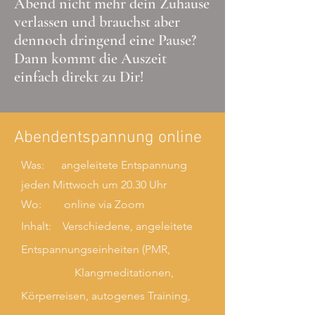
Abend nicht mehr dein Zuhause
verlassen und brauchst aber
dennoch dringend eine Pause?
Dann kommt die Auszeit
einfach direkt zu Dir!
Abendentspannung online
Was: angeleitete Entspannung
jeden Mittwoch um 20.30 Uhr
Wo: online via Zoom
Inhalt: Verschiedene, angeleitete
Entspannungseinheiten (PMR,
Klangmeditationen,
Körperreisen, autogenes Training,