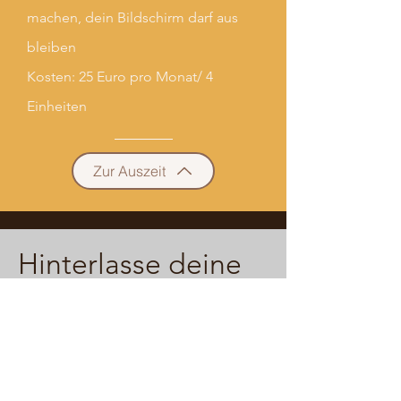
machen, dein Bildschirm darf aus
bleiben
Kosten: 25 Euro pro Monat/ 4
Einheiten
Zur Auszeit
Hinterlasse deine
Anfrage gerne hier.
Ich melde mich
zeitnah mit freien