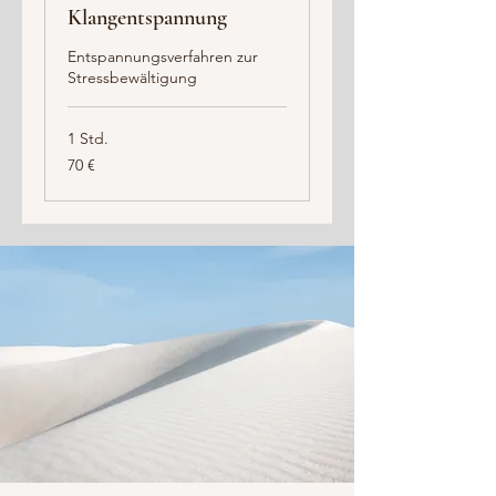
Klangentspannung
Entspannungsverfahren zur
Stressbewältigung
1 Std.
70
70 €
Euro