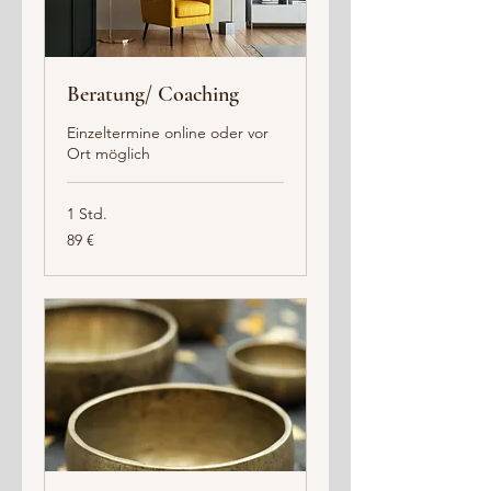
Beratung/ Coaching
Einzeltermine online oder vor
Ort möglich
1 Std.
89
89 €
Euro